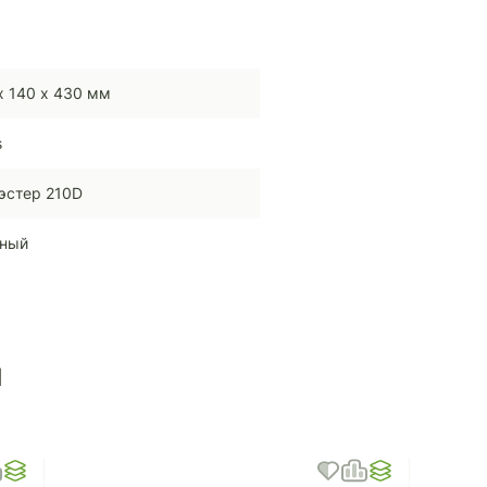
х 140 х 430 мм
s
эстер 210D
сный
ы