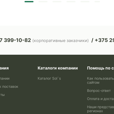
7 399-10-82
+375 29
(корпоративные заказчики)
ания
Каталоги компании
Помощь по с
пании
Каталог Sol`s
Как пользоват
сайтом
к поставок
Вопрос-ответ
кты
Оплата и дост
Наши представ
регионах