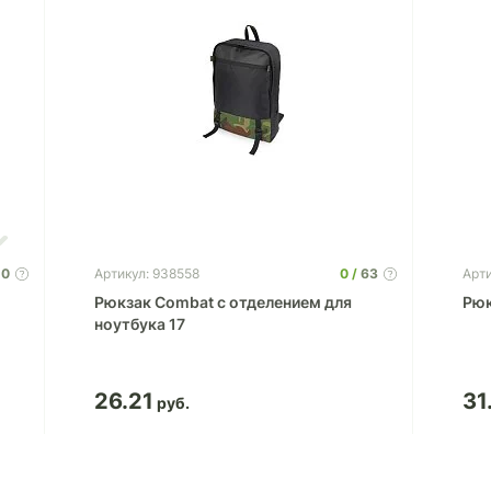
0
0
63
Артикул: 938558
Арти
Рюкзак Combat с отделением для
Рюк
ноутбука 17
26.21
31