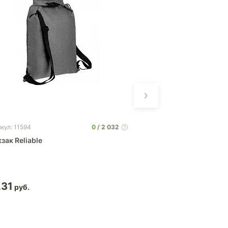
0
2 032
кул: 11594
Артикул: 9560
зак Reliable
Рюкзак- мешок Clo
.31
8.59