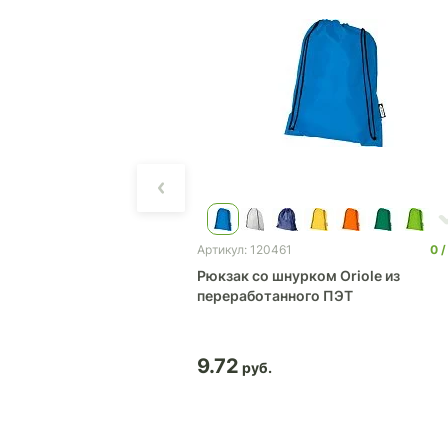
0
2 040
0
Артикул: 120461
делением для
Рюкзак со шнурком Oriole из
переработанного ПЭТ
9.72