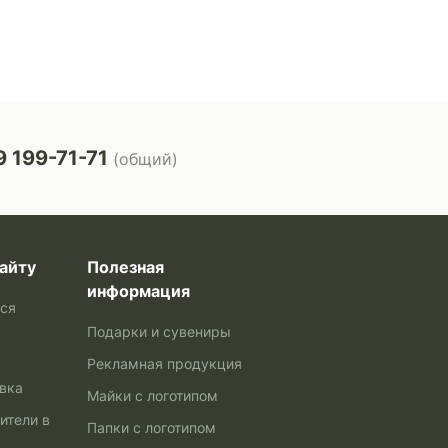
 199-71-71
(общий)
айту
Полезная
информация
ься
Подарки и сувениры
Рекламная продукция
авка
Майки с логотипом
ители в
Папки с логотипом