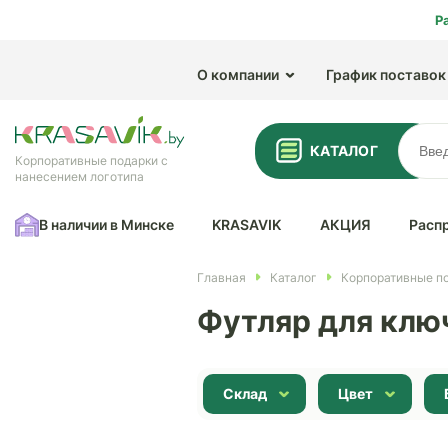
Р
О компании
График поставок
КАТАЛОГ
Корпоративные подарки с
нанесением логотипа
В наличии в Минске
KRASAVIK
АКЦИЯ
Расп
Главная
Каталог
Корпоративные по
Футляр для клю
Склад
Цвет