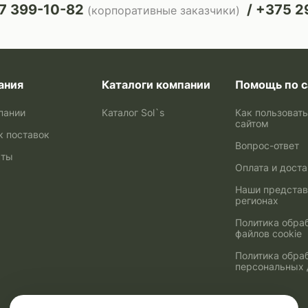
7 399-10-82
+375 29
(корпоративные заказчики)
ания
Каталоги компании
Помощь по с
пании
Каталог Sol`s
Как пользоват
сайтом
к поставок
Вопрос-ответ
кты
Оплата и дост
Наши представ
регионах
Политика обра
файлов cookie
Политика обра
персональных