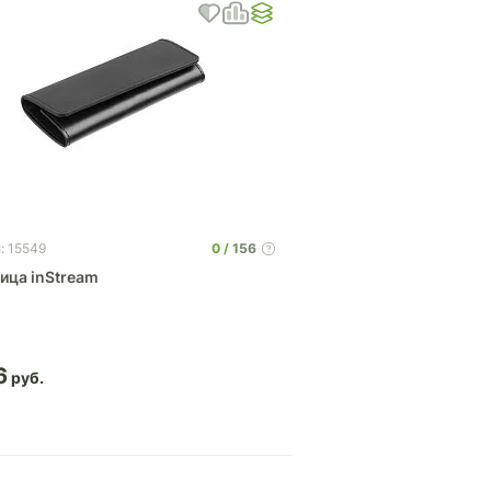
0
156
: 15549
ица inStream
6