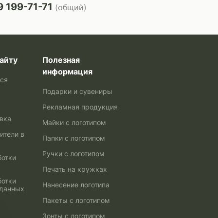
 199-71-71
(общий)
айту
Полезная
информация
ься
Подарки и сувениры
Рекламная продукция
авка
Майки с логотипом
ители в
Папки с логотипом
Ручки с логотипом
ботки
Печать на кружках
ботки
Нанесение логотипа
 данных
Пакеты с логотипом
Зонты с логотипом