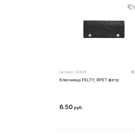
0
Артикул: 32838
Ключница FELTY, RPET фетр
6.50