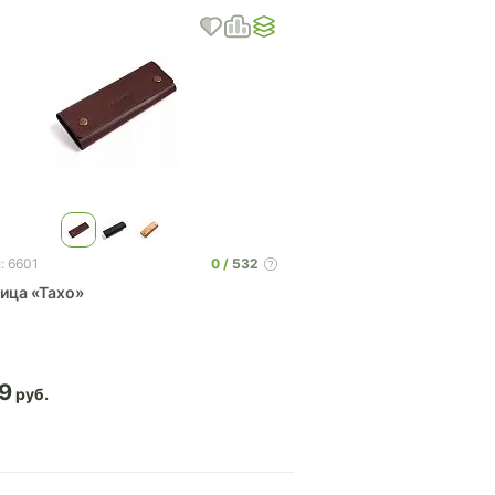
0
532
: 6601
ица «Тахо»
9