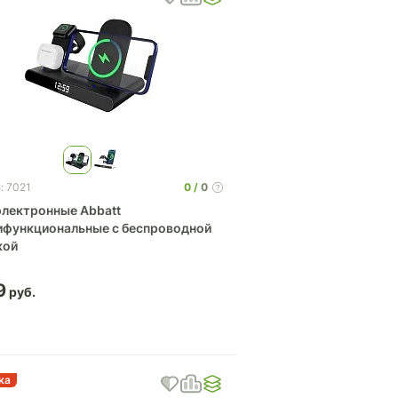
0
0
: 7021
электронные Abbatt
ифункциональные с беспроводной
кой
9
ка