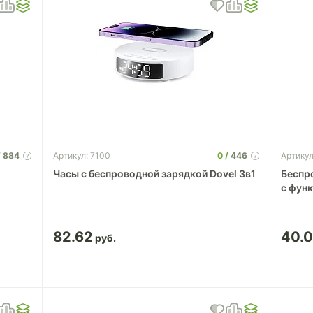
884
0
446
Артикул: 7100
Артикул
Часы с беспроводной зарядкой Dovel 3в1
Беспр
c фун
82.62
40.