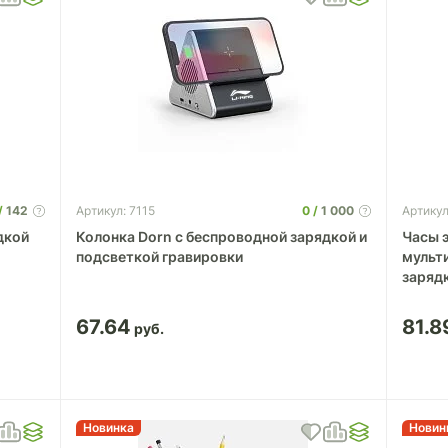
142
0
1 000
Артикул: 7115
Артикул
дкой
Колонка Dorn с беспроводной зарядкой и
Часы 
подсветкой гравировки
мульт
заряд
67.64
81.8
Новинка
Новин