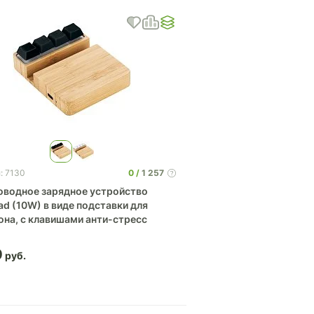
0
1 257
: 7130
оводное зарядное устройство
ad (10W) в виде подставки для
она, с клавишами анти-стресс
0