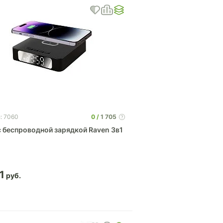
0
1 705
: 7060
с беспроводной зарядкой Raven 3в1
1