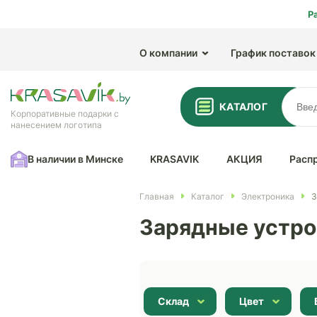
Р
О компании
График поставок
КАТАЛОГ
Корпоративные подарки с
нанесением логотипа
В наличии в Минске
KRASAVIK
АКЦИЯ
Расп
Главная
Каталог
Электроника
З
Зарядные устро
Склад
Цвет