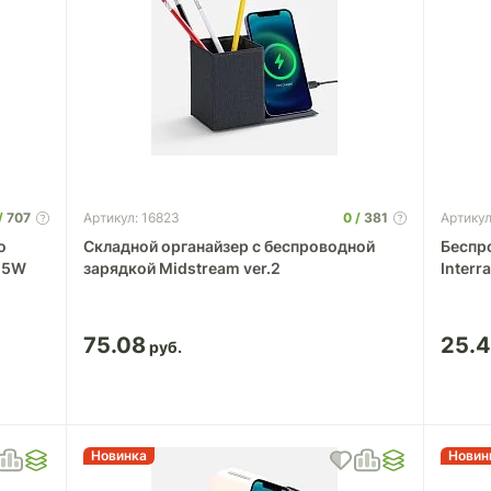
707
0
381
Артикул: 16823
Артику
о
Складной органайзер с беспроводной
Беспр
 15W
зарядкой Midstream ver.2
Interr
75.08
25.
Новинка
Новин