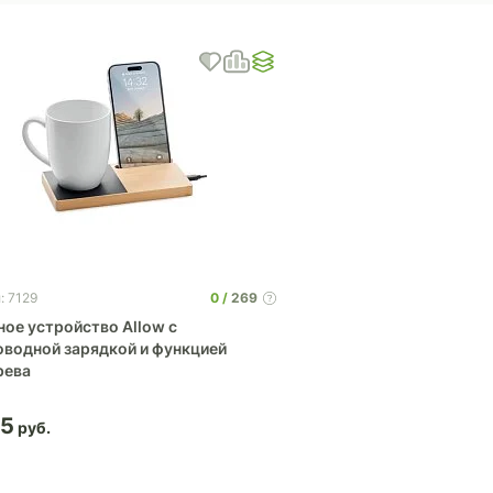
0
269
: 7129
ное устройство Allow c
оводной зарядкой и функцией
рева
05