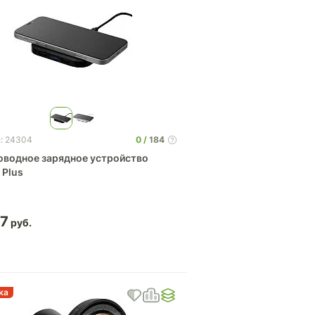
0
184
л: 24304
оводное зарядное устройство
a Plus
47
ка