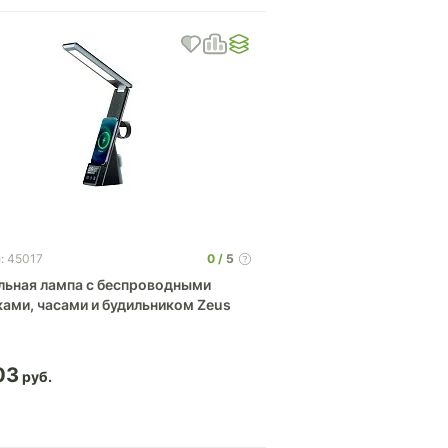
0
5
: 45017
льная лампа с беспроводными
ками, часами и будильником Zeus
03