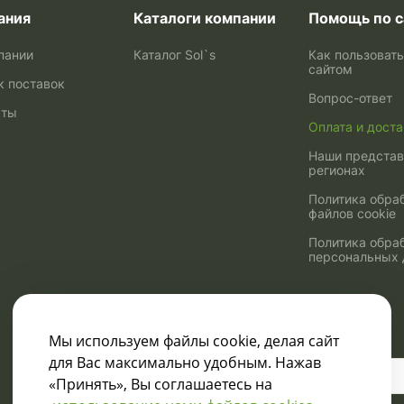
ания
Каталоги компании
Помощь по с
пании
Каталог Sol`s
Как пользоват
сайтом
к поставок
Вопрос-ответ
кты
Оплата и дост
Наши представ
регионах
Политика обра
файлов cookie
Политика обра
персональных
Мы используем файлы cookie, делая сайт
для Вас максимально удобным. Нажав
Узнавайте о скидках
«Принять», Вы соглашаетесь на
и акциях: