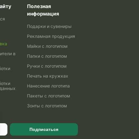
айту
Полезная
информация
ься
Подарки и сувениры
Рекламная продукция
авка
Майки с логотипом
ители в
Папки с логотипом
Ручки с логотипом
ботки
Печать на кружках
ботки
Нанесение логотипа
 данных
Пакеты с логотипом
Зонты с логотипом
Подписаться