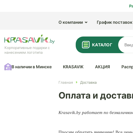
Р
О компании
График поставок
КАТАЛОГ
Корпоративные подарки с
нанесением логотипа
В наличии в Минске
KRASAVIK
АКЦИЯ
Расп
Главная
Доставка
Оплата и достав
Krasavik.by работает по безналично
Просим обратить внимание! Все цены 