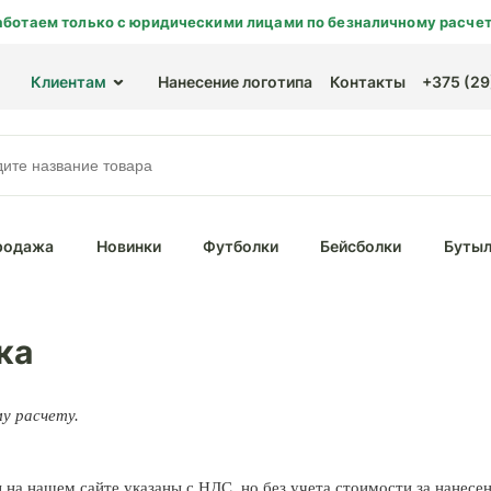
аботаем только с юридическими лицами по безналичному расчет
Клиентам
Нанесение логотипа
Контакты
+375 (29)
родажа
Новинки
Футболки
Бейсболки
Бутыл
ка
му расчету.
на нашем сайте указаны с НДС, но без учета стоимости за нанесе