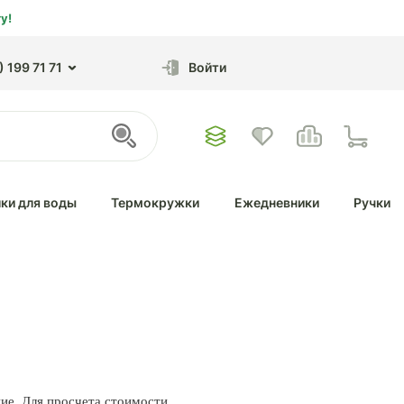
у!
 199 71 71
Войти
ки для воды
Термокружки
Ежедневники
Ручки
ние. Для просчета стоимости