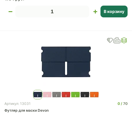
В корзину
0
70
Артикул: 13031
Футляр для маски Devon