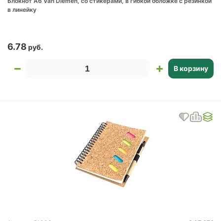
Блокнот А6 Van Diemen, со стикерами, в гибкой обложке c резинкой
в линейку
6.78
В корзину