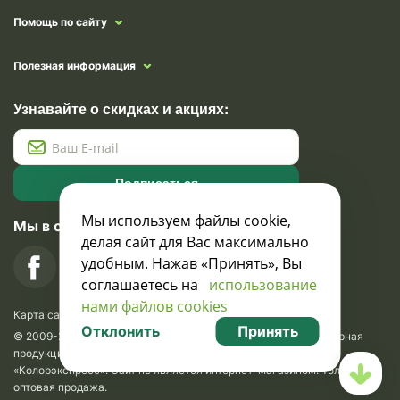
Помощь по сайту
Полезная информация
Узнавайте о скидках и акциях:
Подписаться
Мы используем файлы cookie,
Мы в социальных сетях
делая сайт для Вас максимально
удобным. Нажав «Принять», Вы
соглашаетесь на
использование
нами файлов cookies
Карта сайта
Отклонить
Принять
© 2009-2026 Krasavik.by. Сувениры оптом. Рекламно-сувенирная
продукция и сувениры с логотипом. УНН 100873745, ООО
«Колорэкспресс». Сайт не является интернет-магазином. Только
оптовая продажа.