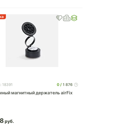
ка
0
1 876
: 18391
мный магнитный держатель airFix
38