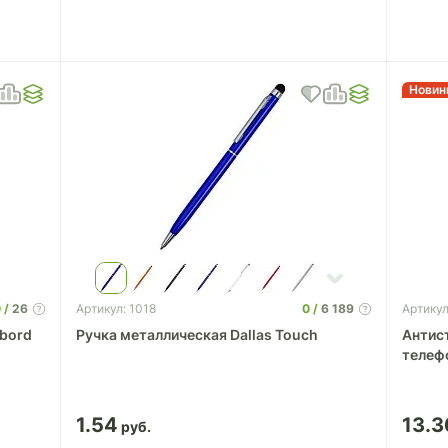
Новин
0
26
0
6 189
Артикул: 1018
Артикул
ibord
Ручка металлическая Dallas Touch
Антист
телеф
1.54
13.3