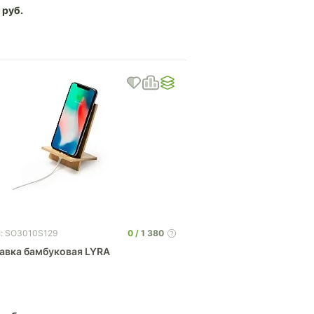
0
0
1 380
л: SO3010S129
авка бамбуковая LYRA