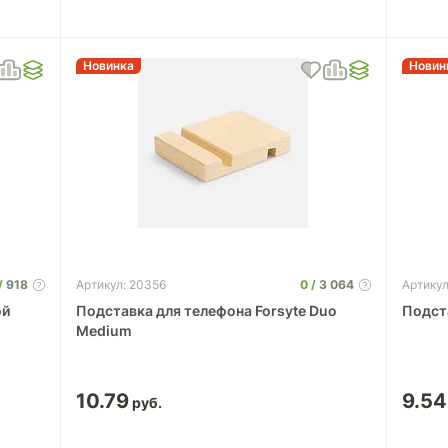
Новинка
Новин
918
0
3 064
Артикул: 20356
Артикул
ой
Подставка для телефона Forsyte Duo
Подста
Medium
10.79
9.54