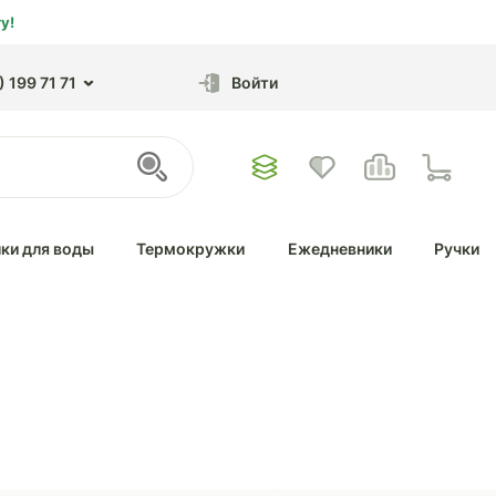
у!
 199 71 71
Войти
ки для воды
Термокружки
Ежедневники
Ручки