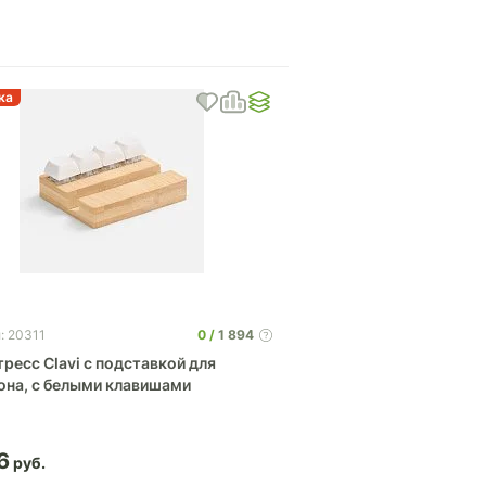
ка
0
1 894
: 20311
ресс Clavi с подставкой для
она, с белыми клавишами
6