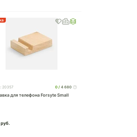
ка
0
4 680
: 20357
вка для телефона Forsyte Small