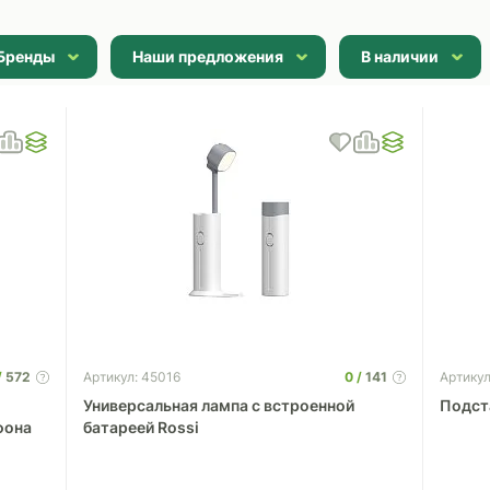
Бренды
Наши предложения
В наличии
572
0
141
Артикул: 45016
Артикул
Универсальная лампа c встроенной
Подст
фона
батареей Rossi