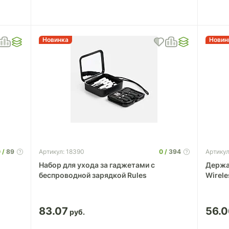
Новинка
Новин
0
89
0
394
Артикул: 18390
Артикул
Набор для ухода за гаджетами с
Держа
беспроводной зарядкой Rules
Wirel
83.07
56.0