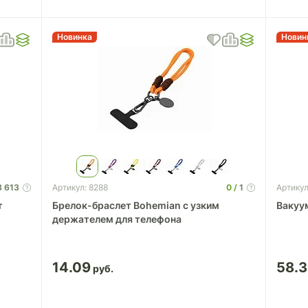
Новинка
Новин
8 613
0
1
Артикул: 8288
Артикул
т
Брелок-браслет Bohemian c узким
Вакуу
держателем для телефона
14.09
58.