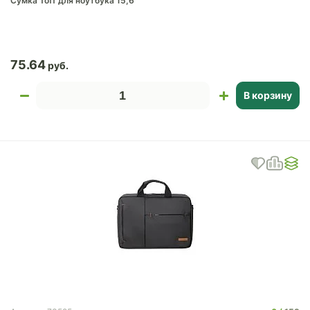
Сумка Toff для ноутбука 15,6''
75.64
В корзину