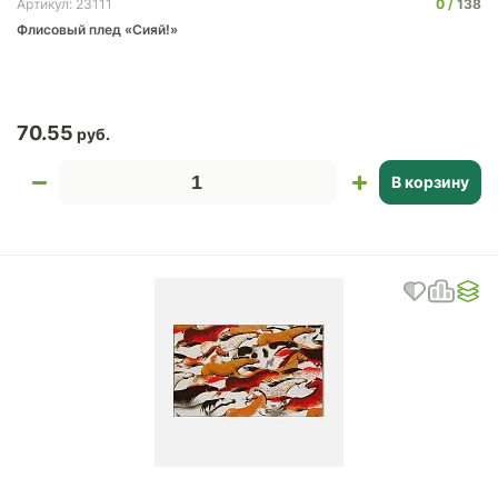
0
138
Артикул: 23111
Флисовый плед «Сияй!»
70.55
В корзину