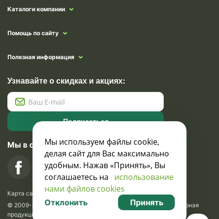
Каталоги компании
Помощь по сайту
Полезная информация
Узнавайте о скидках и акциях:
Подписаться
Мы используем файлы cookie,
Мы в социальных сетях
делая сайт для Вас максимально
удобным. Нажав «Принять», Вы
соглашаетесь на
использование
нами файлов cookies
Карта сайта
Отклонить
Принять
© 2009-2026 Krasavik.by. Сувениры оптом. Рекламно-сувенирная
продукция и сувениры с логотипом. УНН 100873745, ООО