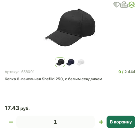
0
2 444
Артикул: 658001
Кепка 6-панельная Shefild 250, c белым сендвичем
17.43
В корзину