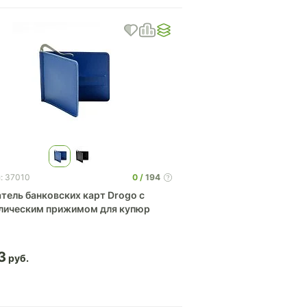
0
194
: 37010
тель банковских карт Drogo с
лическим прижимом для купюр
3