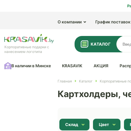
Р
О компании
График поставок
КАТАЛОГ
Корпоративные подарки с
нанесением логотипа
В наличии в Минске
KRASAVIK
АКЦИЯ
Расп
Главная
Каталог
Корпоративные по
Картхолдеры, ч
Склад
Цвет