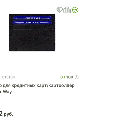
0
108
: 615100
р для кредитных карт/картхолдер
er Way
2