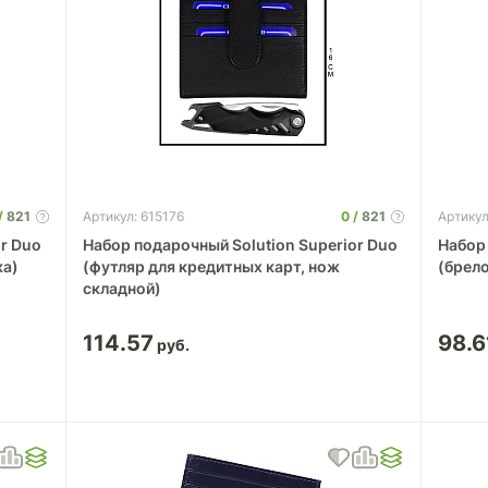
821
0
821
Артикул: 615176
Артикул
r Duo
Набор подарочный Solution Superior Duo
Набор 
ка)
(футляр для кредитных карт, нож
(брел
складной)
114.57
98.6