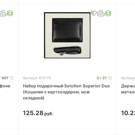
407
0
21
Артикул: 615170
Артикул
ефоне
Набор подарочный Solution Superior Duo
Держа
(Кошелек с картхолдером, нож
метал
складной)
125.28
10.2