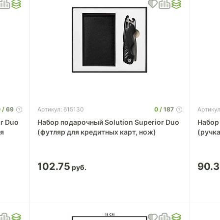
0
69
0
187
Артикул: 615130
Артикул
r Duo
Набор подарочный Solution Superior Duo
Набор 
ля
(футляр для кредитных карт, нож)
(ручка
102.75
90.