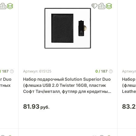
187
0
187
Артикул: 615125
Артикул
r Duo
Набор подарочный Solution Superior Duo
Набор 
итных
(флешка USB 2.0 Twister 16GB, пластик
(флеш
Софт Тач/металл, футляр для кредитных
Leathe
карт Leather Land)
81.93
83.