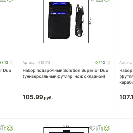
0
13
0
13
Артикул: 615173
Артикул
r Duo
Набор подарочный Solution Superior Duo
Набор 
(универсальный футляр, нож складной)
(футля
караб
105.99
107.