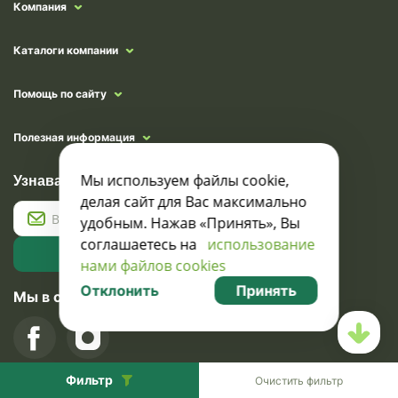
Компания
Каталоги компании
Помощь по сайту
Полезная информация
Узнавайте о скидках и акциях:
Мы используем файлы cookie,
делая сайт для Вас максимально
удобным. Нажав «Принять», Вы
соглашаетесь на
использование
Подписаться
нами файлов cookies
Отклонить
Принять
Мы в социальных сетях
Фильтр
Очистить фильтр
Карта сайта