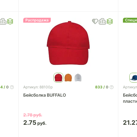
Распродажа
Специ
54
0
833
0
Артикул: 88100p
Артикул
Бейсболка BUFFALO
Бейсбо
пласт
2.78
2.75
21.2