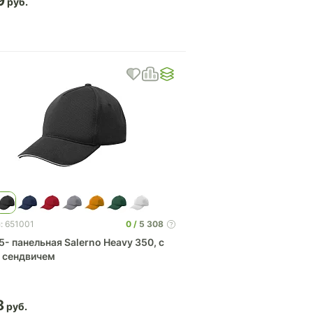
9
0
5 308
: 651001
5- панельная Salerno Heavy 350, c
 сендвичем
8