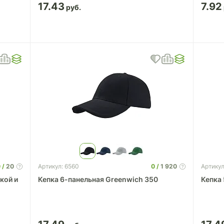
17.43
7.92
0
20
0
1 920
Артикул: 6560
Артикул
ткой и
Кепка 6-панельная Greenwich 350
Кепка