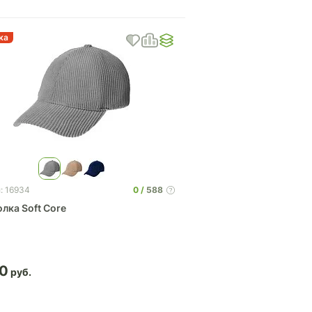
ка
0
588
: 16934
лка Soft Core
80