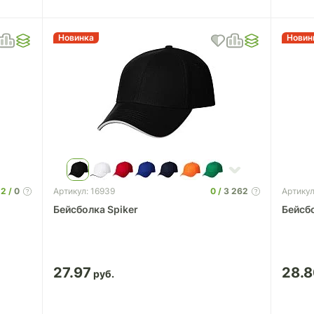
Новинка
Новин
22
0
0
3 262
Артикул: 16939
Артикул
Бейсболка Spiker
Бейсбо
27.97
28.