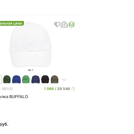
альная цена
1 086
28 546
: 88100
олка BUFFALO