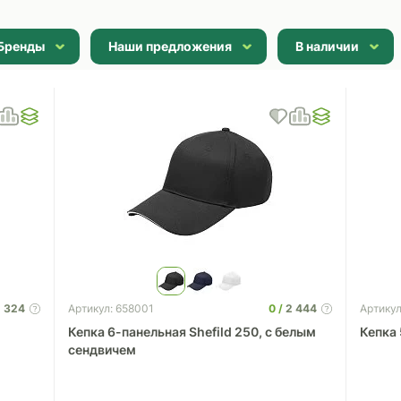
Бренды
Наши предложения
В наличии
1 324
0
2 444
Артикул: 658001
Артику
Кепка 6-панельная Shefild 250, c белым
Кепка 
сендвичем