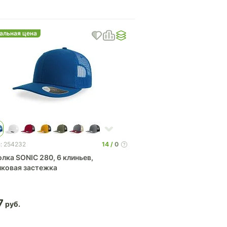
альная цена
14
0
: 254232
лка SONIC 280, 6 клиньев,
иковая застежка
7