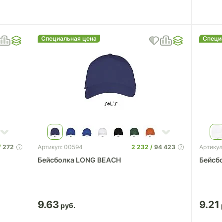
Специальная цена
Специ
272
2 232
94 423
Артикул: 00594
Артикул
Бейсболка LONG BEACH
Бейсб
9.63
9.21