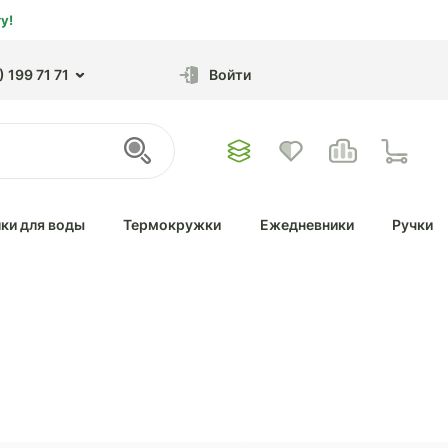
у!
 199 71 71
Войти
ки для воды
Термокружки
Ежедневники
Ручки