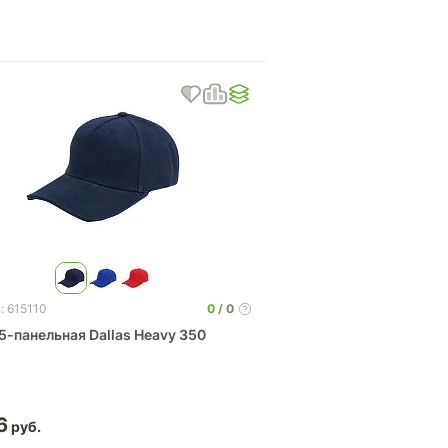
0
0
: 615110
5-панельная Dallas Heavy 350
6