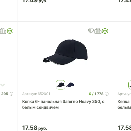
17.49
17.4
 295
0
1 778
Артикул: 652001
Артикул
Кепка 6- панельная Salerno Heavy 350, c
Кепка 
белым сендвичем
белым
17.58
17.5