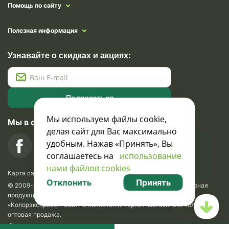
Помощь по сайту
Полезная информация
Узнавайте о скидках и акциях:
Подписаться
Мы используем файлы cookie,
Мы в социальных сетях
делая сайт для Вас максимально
удобным. Нажав «Принять», Вы
соглашаетесь на
использование
нами файлов cookies
Карта сайта
Отклонить
Принять
© 2009-2026 Krasavik.by. Сувениры оптом. Рекламно-сувенирная
продукция и сувениры с логотипом. УНН 100873745, ООО
«Колорэкспресс». Сайт не является интернет-магазином. Только
оптовая продажа.
Разработка сайта —
SLAM
.
SEO