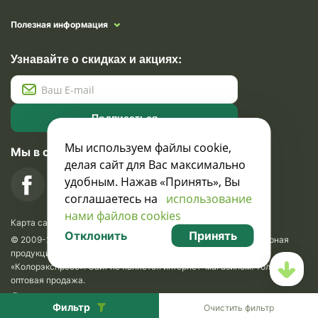
Полезная информация
Узнавайте о скидках и акциях:
Подписаться
Мы используем файлы cookie,
Мы в социальных сетях
делая сайт для Вас максимально
удобным. Нажав «Принять», Вы
соглашаетесь на
использование
нами файлов cookies
Карта сайта
Отклонить
Принять
© 2009-2026 Krasavik.by. Сувениры оптом. Рекламно-сувенирная
продукция и сувениры с логотипом. УНН 100873745, ООО
«Колорэкспресс». Сайт не является интернет-магазином. Только
оптовая продажа.
Разработка сайта —
SLAM
.
SEO
Фильтр
Очистить фильтр