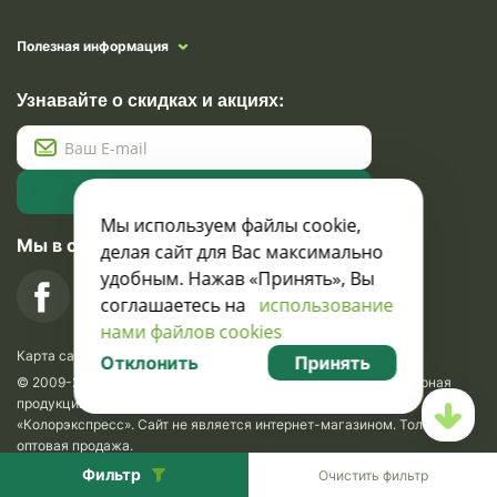
Полезная информация
Узнавайте о скидках и акциях:
Подписаться
Мы используем файлы cookie,
Мы в социальных сетях
делая сайт для Вас максимально
удобным. Нажав «Принять», Вы
соглашаетесь на
использование
нами файлов cookies
Карта сайта
Отклонить
Принять
© 2009-2026 Krasavik.by. Сувениры оптом. Рекламно-сувенирная
продукция и сувениры с логотипом. УНН 100873745, ООО
«Колорэкспресс». Сайт не является интернет-магазином. Только
оптовая продажа.
Разработка сайта —
SLAM
.
SEO
Фильтр
Очистить фильтр