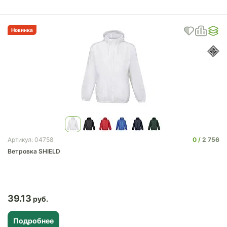
Новинка
0
2 756
Артикул: 04758
Ветровка SHIELD
39.13
Подробнее