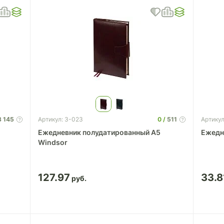
3 145
0
511
Артикул: 3-023
Артикул
Ежедневник полудатированный А5
Ежедн
Windsor
127.97
33.8