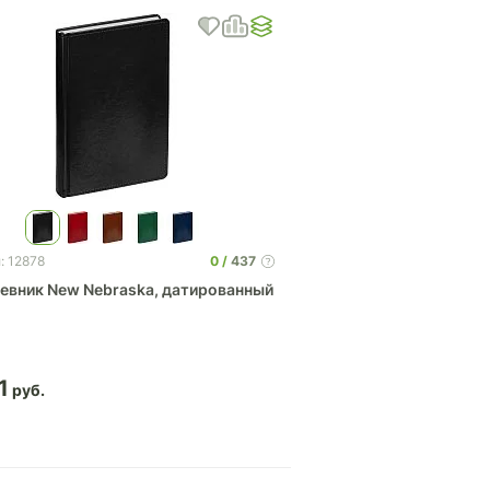
0
437
: 12878
евник New Nebraska, датированный
1