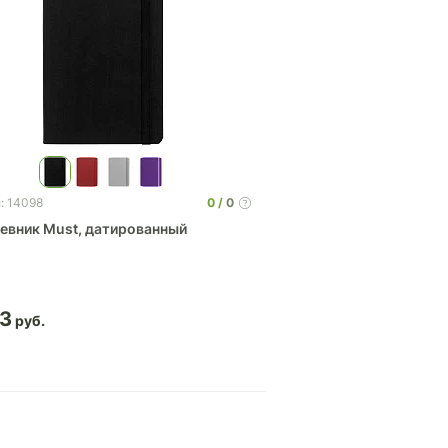
0
0
: 14098
евник Must, датированный
63