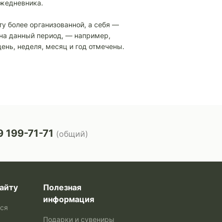
ежедневника.
ту более организованной, а себя —
 на данный период, — например,
ень, неделя, месяц и год отмечены.
 199-71-71
(общий)
айту
Полезная
информация
ься
Подарки и сувениры