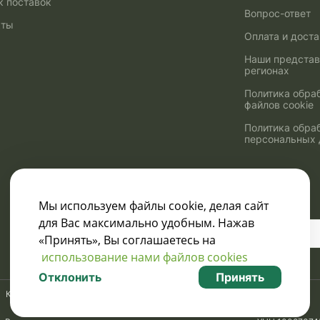
к поставок
Вопрос-ответ
кты
Оплата и дост
Наши представ
регионах
Политика обра
файлов cookie
Политика обра
персональных
Мы используем файлы cookie, делая сайт
для Вас максимально удобным. Нажав
Узнавайте о скидках
«Принять», Вы соглашаетесь на
и акциях:
использование нами файлов cookies
Отклонить
Принять
Карта сайта