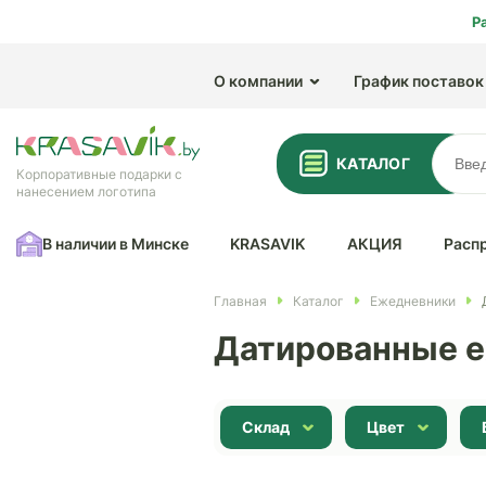
Р
О компании
График поставок
КАТАЛОГ
Корпоративные подарки с
нанесением логотипа
В наличии в Минске
KRASAVIK
АКЦИЯ
Расп
Главная
Каталог
Ежедневники
Датированные е
Склад
Цвет