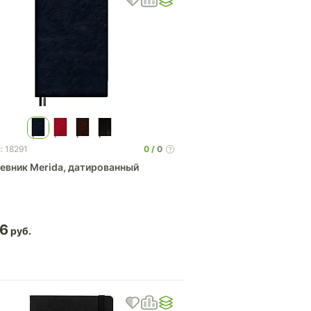
0
0
: 18291
евник Merida, датированный
06