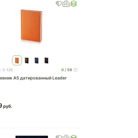
0
59
: 3-126
евник А5 датированный Leader
9