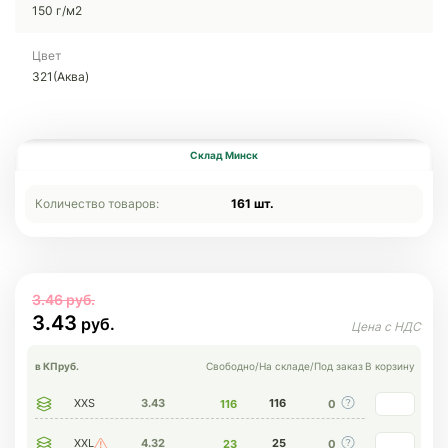
150 г/м2
Цвет
321(Аква)
Склад Минск
Количество товаров:
161 шт.
3.46
3.43
в КП
руб.
Свободно
/
На складе
/
Под заказ
В корзину
XXS
3.43
116
116
0
XXL
4.32
25
23
0