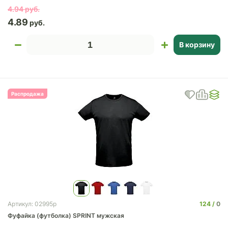
4.94
4.89
В корзину
Распродажа
124
0
Артикул: 02995p
Фуфайка (футболка) SPRINT мужская