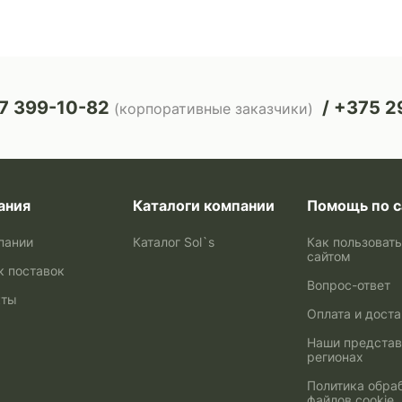
7 399-10-82
+375 29
(корпоративные заказчики)
ания
Каталоги компании
Помощь по с
пании
Каталог Sol`s
Как пользоват
сайтом
к поставок
Вопрос-ответ
кты
Оплата и дост
Наши представ
регионах
Политика обра
файлов cookie