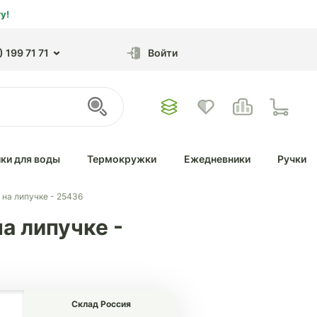
у!
 199 71 71
Войти
ки для воды
Термокружки
Ежедневники
Ручки
 на липучке - 25436
а липучке -
Склад Россия