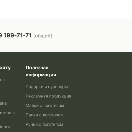
 199-71-71
(общий)
айту
Полезная
информация
ься
Подарки и сувениры
Рекламная продукция
авка
Майки с логотипом
ители в
Папки с логотипом
Ручки с логотипом
ботки