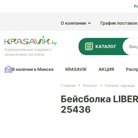
Р
О компании
График поставок
КАТАЛОГ
Корпоративные подарки с
нанесением логотипа
В наличии в Минске
KRASAVIK
АКЦИЯ
Расп
Главная
Каталог
Каталог одежды
Бейсболка LIBER
25436