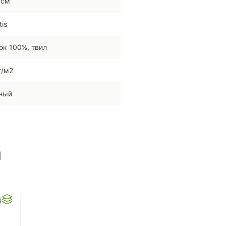
 см
tis
ок 100%, твил
г/м2
ный
ы