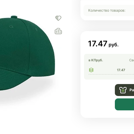
Количество товаров:
17.47
в КП
руб.
Св
17.47
Ра