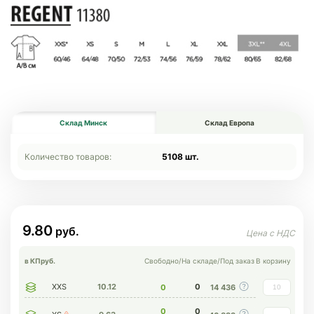
Склад Минск
Склад Европа
Количество товаров:
5108 шт.
9.80
в КП
руб.
Свободно
/
На складе
/
Под заказ
В корзину
XXS
10.12
0
0
14 436
0
0