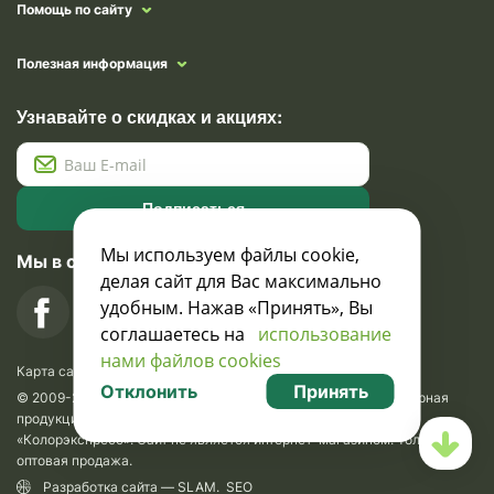
Помощь по сайту
Полезная информация
Узнавайте о скидках и акциях:
Подписаться
Мы используем файлы cookie,
Мы в социальных сетях
делая сайт для Вас максимально
удобным. Нажав «Принять», Вы
соглашаетесь на
использование
нами файлов cookies
Карта сайта
Отклонить
Принять
© 2009-2026 Krasavik.by. Сувениры оптом. Рекламно-сувенирная
продукция и сувениры с логотипом. УНН 100873745, ООО
«Колорэкспресс». Сайт не является интернет-магазином. Только
оптовая продажа.
Разработка сайта —
SLAM
.
SEO