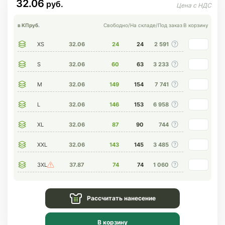
32.06
в КП
руб.
Свободно
/
На складе
/
Под заказ
В корзину
XS
32.06
24
24
2 591
S
32.06
63
60
3 233
M
32.06
154
149
7 741
L
32.06
153
146
6 958
XL
32.06
90
87
744
XXL
32.06
145
143
3 485
3XL
37.87
74
74
1 060
Рассчитать нанесение
В корзину