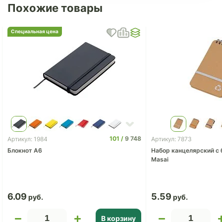
Похожие товары
Специальная цена
101
9 748
Артикул: 1984
Артикул: 7873
Блокнот А6
Набор канцелярский с 
Masai
6.09
5.59
В корзину