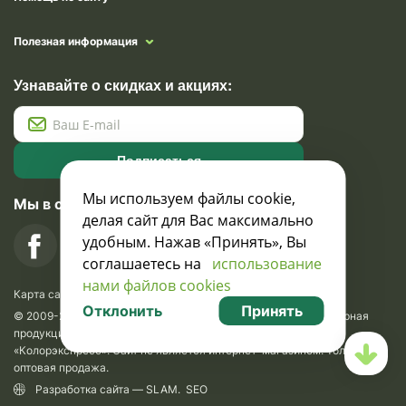
Полезная информация
Узнавайте о скидках и акциях:
Подписаться
Мы используем файлы cookie,
Мы в социальных сетях
делая сайт для Вас максимально
удобным. Нажав «Принять», Вы
соглашаетесь на
использование
нами файлов cookies
Карта сайта
Отклонить
Принять
© 2009-2026 Krasavik.by. Сувениры оптом. Рекламно-сувенирная
продукция и сувениры с логотипом. УНН 100873745, ООО
«Колорэкспресс». Сайт не является интернет-магазином. Только
оптовая продажа.
Разработка сайта —
SLAM
.
SEO