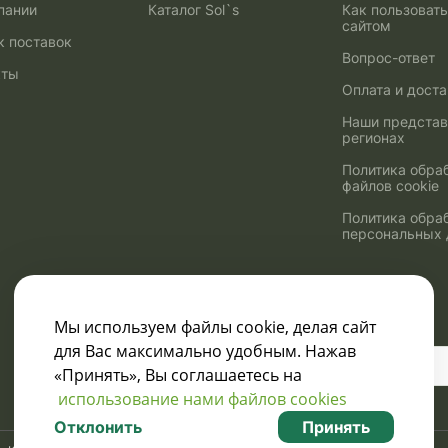
пании
Каталог Sol`s
Как пользоват
сайтом
к поставок
Вопрос-ответ
кты
Оплата и дост
Наши представ
регионах
Политика обра
файлов cookie
Политика обра
персональных
Мы используем файлы cookie, делая сайт
для Вас максимально удобным. Нажав
Узнавайте о скидках
«Принять», Вы соглашаетесь на
и акциях:
использование нами файлов cookies
Отклонить
Принять