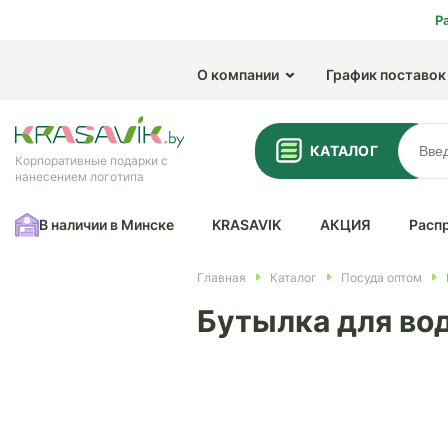
Р
О компании
График поставок
КАТАЛОГ
Корпоративные подарки с
нанесением логотипа
В наличии в Минске
KRASAVIK
АКЦИЯ
Расп
Главная
Каталог
Посуда оптом
Бутылка для вод