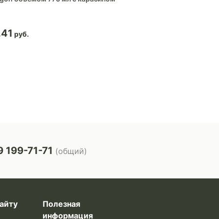
.41
27.90
 199-71-71
(общий)
айту
Полезная
информация