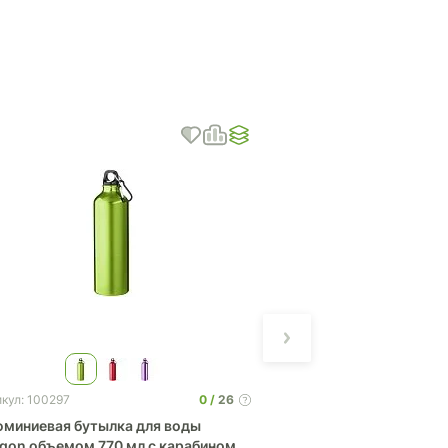
0
26
кул: 100297
Артикул: 8280
миниевая бутылка для воды
Бутылка спортивна
gon объемом 770 мл с карабином