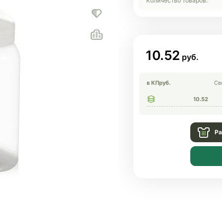
Количество товаров:
10.52
в КП
руб.
Св
10.52
Ра