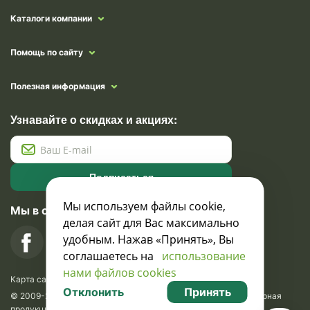
Каталоги компании
Помощь по сайту
Полезная информация
Узнавайте о скидках и акциях:
Подписаться
Мы используем файлы cookie,
Мы в социальных сетях
делая сайт для Вас максимально
удобным. Нажав «Принять», Вы
соглашаетесь на
использование
нами файлов cookies
Карта сайта
Отклонить
Принять
© 2009-2026 Krasavik.by. Сувениры оптом. Рекламно-сувенирная
продукция и сувениры с логотипом. УНН 100873745, ООО