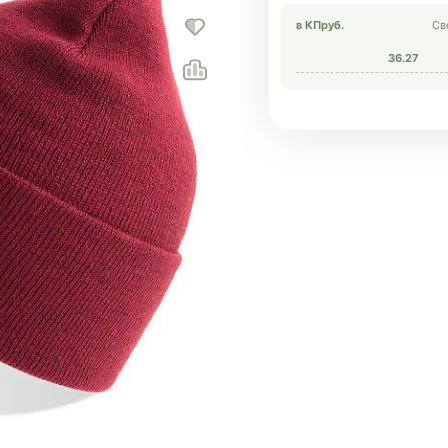
в КП
руб.
Св
36.27