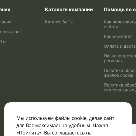
ания
Каталоги компании
Помощь по с
пании
Каталог Sol`s
Как пользоват
сайтом
к поставок
Вопрос-ответ
кты
Оплата и дост
Наши представ
регионах
Политика обра
файлов cookie
Политика обра
персональных
Мы используем файлы cookie, делая сайт
для Вас максимально удобным. Нажав
Узнавайте о скидках
«Принять», Вы соглашаетесь на
и акциях: