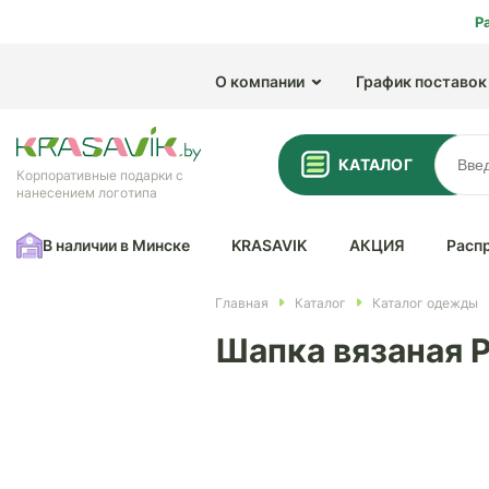
Р
О компании
График поставок
КАТАЛОГ
Корпоративные подарки с
нанесением логотипа
В наличии в Минске
KRASAVIK
АКЦИЯ
Расп
Главная
Каталог
Каталог одежды
Шапка вязаная P