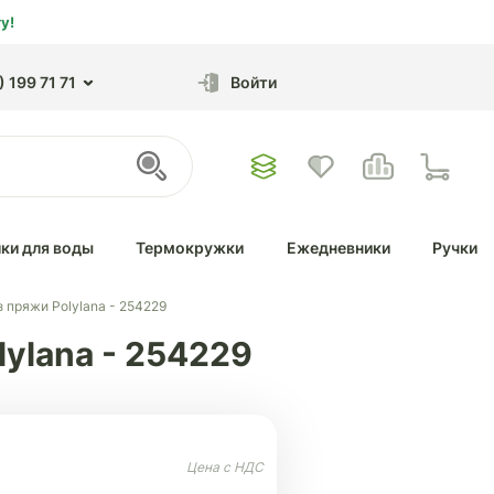
у!
 199 71 71
Войти
ки для воды
Термокружки
Ежедневники
Ручки
 пряжи Polylana - 254229
lylana - 254229