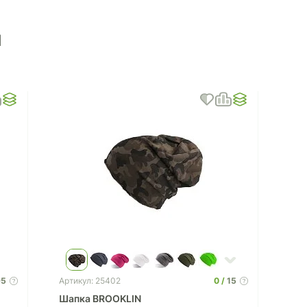
ы
95
0
15
Артикул: 25402
Шапка BROOKLIN