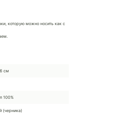
ки, которую можно носить как с
раем.
6 см
л 100%
й (черника)