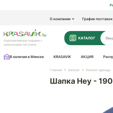
Р
О компании
График поставок
КАТАЛОГ
Корпоративные подарки с
нанесением логотипа
В наличии в Минске
KRASAVIK
АКЦИЯ
Расп
Главная
Каталог
Каталог одежды
Шапка Hey - 19