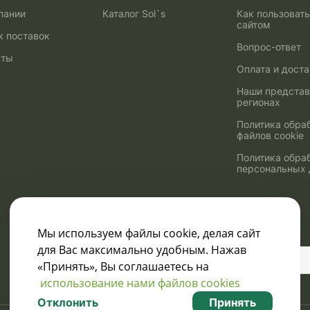
пании
Каталог Sol`s
Как пользоват
сайтом
к поставок
Вопрос-ответ
кты
Оплата и дост
Наши представ
регионах
Политика обра
файлов cookie
Политика обра
персональных
Мы используем файлы cookie, делая сайт
для Вас максимально удобным. Нажав
Узнавайте о скидках
«Принять», Вы соглашаетесь на
и акциях:
использование нами файлов cookies
Отклонить
Принять