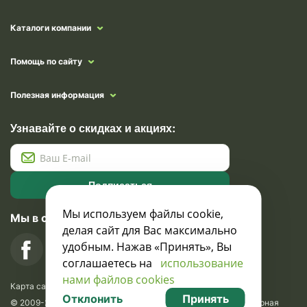
Каталоги компании
Помощь по сайту
Полезная информация
Узнавайте о скидках и акциях:
Подписаться
Мы используем файлы cookie,
Мы в социальных сетях
делая сайт для Вас максимально
удобным. Нажав «Принять», Вы
соглашаетесь на
использование
нами файлов cookies
Карта сайта
Отклонить
Принять
© 2009-2026 Krasavik.by. Сувениры оптом. Рекламно-сувенирная