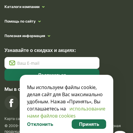
Каталоги компании
Помощь по сайту
Полезная информация
Узнавайте о скидках и акциях:
Подписаться
Мы используем файлы cookie,
Мы в социальных сетях
делая сайт для Вас максимально
удобным. Нажав «Принять», Вы
соглашаетесь на
использование
нами файлов cookies
Карта сайта
Отклонить
Принять
© 2009-2026 Krasavik.by. Сувениры оптом. Рекламно-сувенирная
продукция и сувениры с логотипом. УНН 100873745, ООО