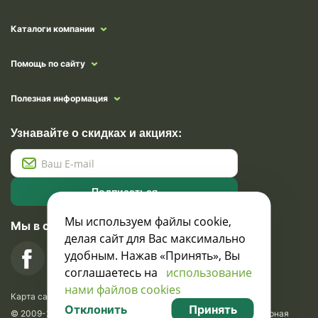
Каталоги компании
Помощь по сайту
Полезная информация
Узнавайте о скидках и акциях:
Подписаться
Мы используем файлы cookie,
Мы в социальных сетях
делая сайт для Вас максимально
удобным. Нажав «Принять», Вы
соглашаетесь на
использование
нами файлов cookies
Карта сайта
Отклонить
Принять
© 2009-2026 Krasavik.by. Сувениры оптом. Рекламно-сувенирная