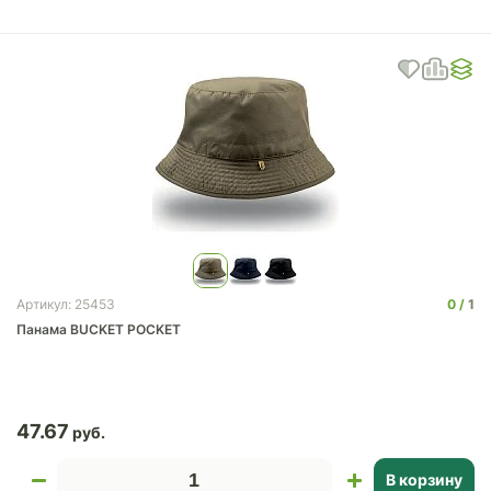
0
1
Артикул: 25453
Панама BUCKET POCKET
47.67
В корзину