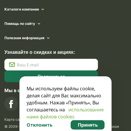
Каталоги компании
Помощь по сайту
Полезная информация
Узнавайте о скидках и акциях:
Подписаться
Мы используем файлы cookie,
Мы в социальных сетях
делая сайт для Вас максимально
удобным. Нажав «Принять», Вы
соглашаетесь на
использование
нами файлов cookies
Карта сайта
Отклонить
Принять
© 2009-2026 Krasavik.by. Сувениры оптом. Рекламно-сувенирная