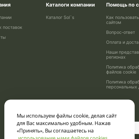
ания
Каталоги компании
Помощь по с
пании
Каталог Sol`s
Как пользоват
сайтом
к поставок
Вопрос-ответ
кты
Оплата и дост
Наши представ
регионах
Политика обра
файлов cookie
Политика обра
персональных
Мы используем файлы cookie, делая сайт
для Вас максимально удобным. Нажав
Узнавайте о скидках
«Принять», Вы соглашаетесь на
и акциях:
использование нами файлов cookies