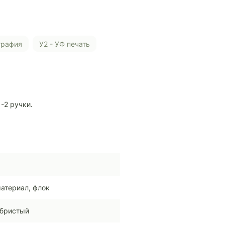
ография
У2 - УФ печать
-2 ручки.
атериал, флок
бристый