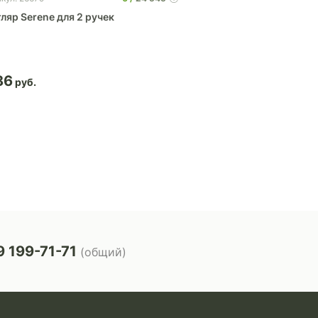
ляр Serene для 2 ручек
Футляр для ручки 
86
12.64
 199-71-71
(общий)