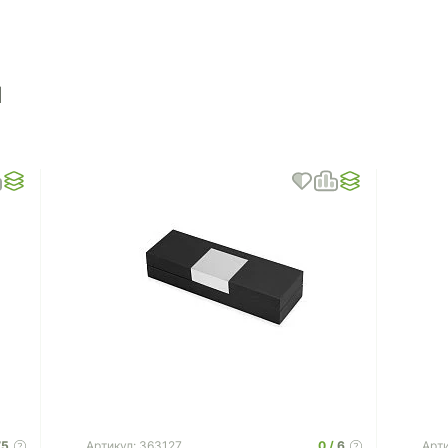
ы
75
0
6
Артикул: 363127
Арти