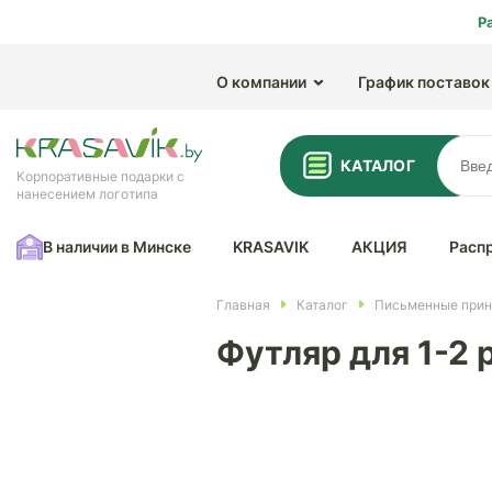
Р
О компании
График поставок
КАТАЛОГ
Корпоративные подарки с
нанесением логотипа
В наличии в Минске
KRASAVIK
АКЦИЯ
Расп
Главная
Каталог
Письменные при
Футляр для 1-2 