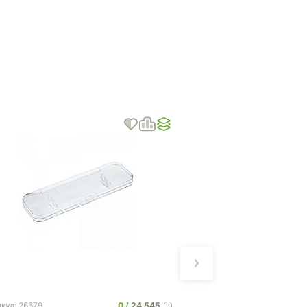
0
24 545
кул: 26679
Артикул: 6906