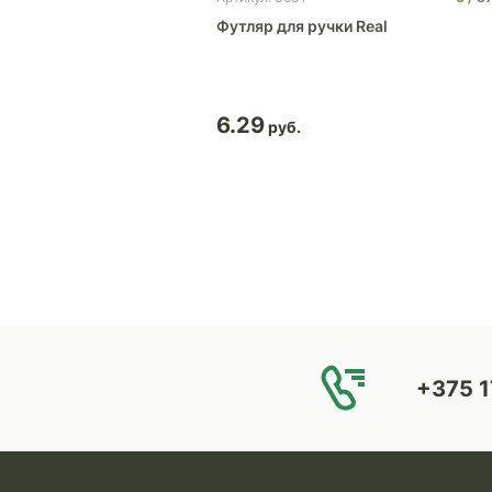
для ручки Тьюб
Футляр для ручки Real
6.29
+375 1