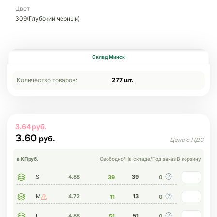
Цвет
309(Глубокий черный)
Склад Минск
Количество товаров:
277 шт.
3.64
3.60
в КП
руб.
Свободно
/
На складе
/
Под заказ
В корзину
S
4.88
39
39
0
M
4.72
13
11
0
L
4.88
51
51
0