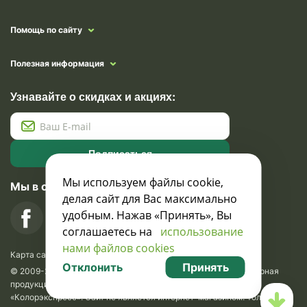
Помощь по сайту
Полезная информация
Узнавайте о скидках и акциях:
Подписаться
Мы используем файлы cookie,
Мы в социальных сетях
делая сайт для Вас максимально
удобным. Нажав «Принять», Вы
соглашаетесь на
использование
нами файлов cookies
Карта сайта
Отклонить
Принять
© 2009-2026 Krasavik.by. Сувениры оптом. Рекламно-сувенирная
продукция и сувениры с логотипом. УНН 100873745, ООО
«Колорэкспресс». Сайт не является интернет-магазином. Только