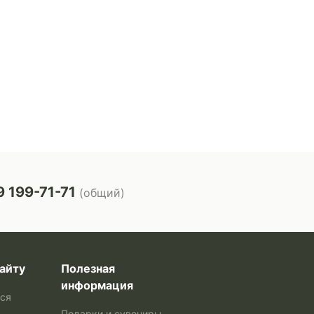
 199-71-71
(общий)
айту
Полезная
информация
ься
Подарки и сувениры