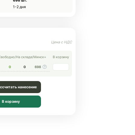
698 шт.
1-2 дня
Свободно
/
На складе
/
Минск+
В корзину
0
0
698
ссчитать нанесение
В корзину