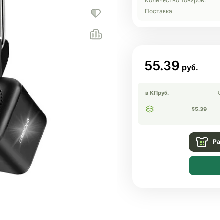
Количество товаров:
Поставка
55.39
в КП
руб.
55.39
Ра