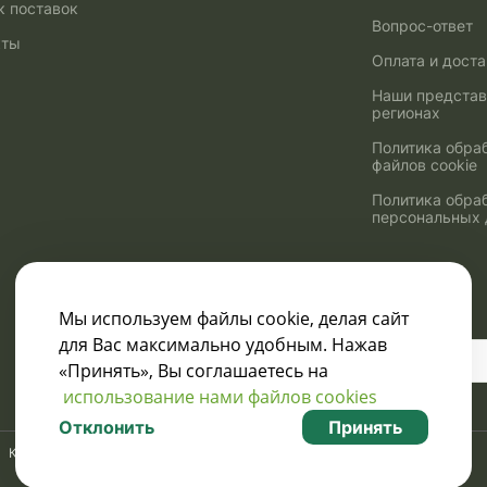
к поставок
Вопрос-ответ
кты
Оплата и дост
Наши представ
регионах
Политика обра
файлов cookie
Политика обра
персональных
Мы используем файлы cookie, делая сайт
для Вас максимально удобным. Нажав
Узнавайте о скидках
«Принять», Вы соглашаетесь на
и акциях:
использование нами файлов cookies
Отклонить
Принять
Карта сайта