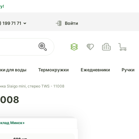
у!
 199 71 71
Войти
ки для воды
Термокружки
Ежедневники
Ручки
нка Slaigo mini, стерео TWS - 11008
1008
клад Минск+