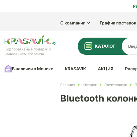
Р
О компании
График поставок
КАТАЛОГ
Корпоративные подарки с
нанесением логотипа
В наличии в Минске
KRASAVIK
АКЦИЯ
Расп
Главная
Каталог
Электроника
П
Bluetooth колонк