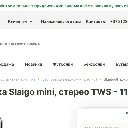
аботаем только с юридическими лицами по безналичному расчет
Клиентам
Нанесение логотипа
Контакты
+375 (29)
родажа
Новинки
Футболки
Бейсболки
Бутыл
ортативная акустика
Беспроводные колонки (блютуз)
Bluetooth коло
а Slaigo mini, стерео TWS - 1
С