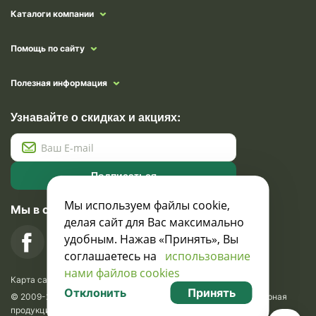
Каталоги компании
Помощь по сайту
Полезная информация
Узнавайте о скидках и акциях:
Подписаться
Мы используем файлы cookie,
Мы в социальных сетях
делая сайт для Вас максимально
удобным. Нажав «Принять», Вы
соглашаетесь на
использование
нами файлов cookies
Карта сайта
Отклонить
Принять
© 2009-2026 Krasavik.by. Сувениры оптом. Рекламно-сувенирная
продукция и сувениры с логотипом. УНН 100873745, ООО