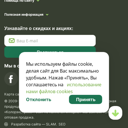
Помощь по сайту
Полезная информация
Узнавайте о скидках и акциях:
Подписаться
Мы используем файлы cookie,
Мы в социальных сетях
делая сайт для Вас максимально
удобным. Нажав «Принять», Вы
соглашаетесь на
использование
нами файлов cookies
Карта сайта
Отклонить
Принять
© 2009-2026 Krasavik.by. Сувениры оптом. Рекламно-сувенирная
продукция и сувениры с логотипом. УНН 100873745, ООО
«Колорэкспресс». Сайт не является интернет-магазином. Только
оптовая продажа.
Разработка сайта —
SLAM
.
SEO