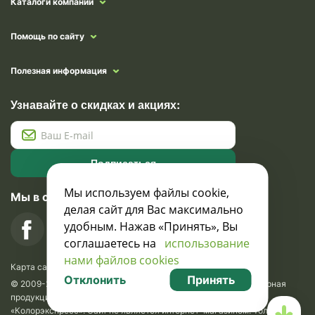
Каталоги компании
Помощь по сайту
Полезная информация
Узнавайте о скидках и акциях:
Подписаться
Мы используем файлы cookie,
Мы в социальных сетях
делая сайт для Вас максимально
удобным. Нажав «Принять», Вы
соглашаетесь на
использование
нами файлов cookies
Карта сайта
Отклонить
Принять
© 2009-2026 Krasavik.by. Сувениры оптом. Рекламно-сувенирная
продукция и сувениры с логотипом. УНН 100873745, ООО
«Колорэкспресс». Сайт не является интернет-магазином. Только