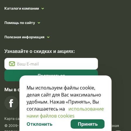
Каталоги компании
Помощь по сайту
Полезная информация
Узнавайте о скидках и акциях:
Подписаться
Мы используем файлы cookie,
Мы в социальных сетях
делая сайт для Вас максимально
удобным. Нажав «Принять», Вы
соглашаетесь на
использование
нами файлов cookies
Карта сайта
Отклонить
Принять
© 2009-2026 Krasavik.by. Сувениры оптом. Рекламно-сувенирная