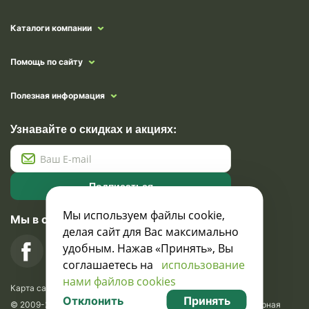
Каталоги компании
Помощь по сайту
Полезная информация
Узнавайте о скидках и акциях:
Подписаться
Мы используем файлы cookie,
Мы в социальных сетях
делая сайт для Вас максимально
удобным. Нажав «Принять», Вы
соглашаетесь на
использование
нами файлов cookies
Карта сайта
Отклонить
Принять
© 2009-2026 Krasavik.by. Сувениры оптом. Рекламно-сувенирная