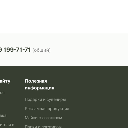
 199-71-71
(общий)
айту
Полезная
информация
ься
Подарки и сувениры
Рекламная продукция
авка
Майки с логотипом
ители в
Папки с логотипом