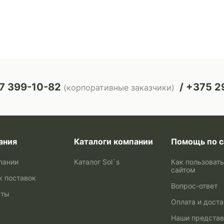
7 399-10-82
+375 29
(корпоративные заказчики)
ания
Каталоги компании
Помощь по с
пании
Каталог Sol`s
Как пользоват
сайтом
к поставок
Вопрос-ответ
кты
Оплата и дост
Наши представ