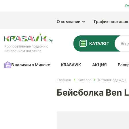
Р
О компании
График поставок
КАТАЛОГ
Корпоративные подарки с
нанесением логотипа
В наличии в Минске
KRASAVIK
АКЦИЯ
Расп
Главная
Каталог
Каталог одежды
Бейсболка Ben L