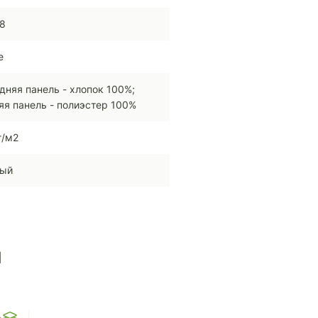
8
e
дняя панель - хлопок 100%;
яя панель - полиэстер 100%
г/м2
ный
ы