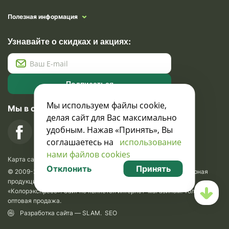
Полезная информация
Узнавайте о скидках и акциях:
Подписаться
Мы используем файлы cookie,
Мы в социальных сетях
делая сайт для Вас максимально
удобным. Нажав «Принять», Вы
соглашаетесь на
использование
нами файлов cookies
Карта сайта
Отклонить
Принять
© 2009-2026 Krasavik.by. Сувениры оптом. Рекламно-сувенирная
продукция и сувениры с логотипом. УНН 100873745, ООО
«Колорэкспресс». Сайт не является интернет-магазином. Только
оптовая продажа.
Разработка сайта —
SLAM
.
SEO