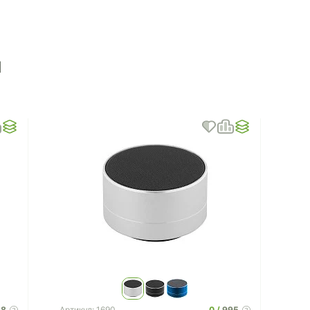
ы
68
0
995
Артикул: 1690