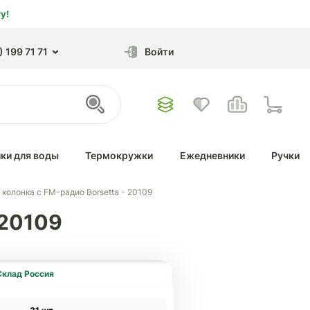
у!
 199 71 71
Войти
ки для воды
Термокружки
Ежедневники
Ручки
колонка с FM-радио Borsetta - 20109
 20109
Склад Россия