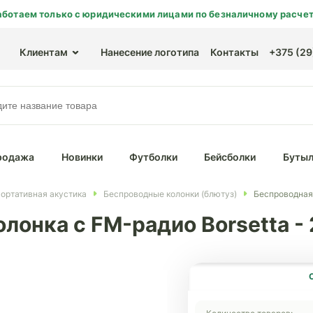
аботаем только с юридическими лицами по безналичному расчет
Клиентам
Нанесение логотипа
Контакты
+375 (29)
родажа
Новинки
Футболки
Бейсболки
Бутыл
ортативная акустика
Беспроводные колонки (блютуз)
Беспроводная 
лонка с FM-радио Borsetta -