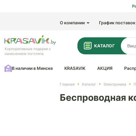
Р
О компании
График поставок
КАТАЛОГ
Корпоративные подарки с
нанесением логотипа
В наличии в Минске
KRASAVIK
АКЦИЯ
Расп
Главная
Каталог
Электроника
П
Беспроводная ко