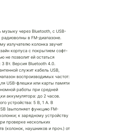
 музыку через Bluetooth, с USB-
ь радиоволны в FM-диапазоне.
му излучателю колонка звучит
изайн корпуса с покрытием софт-
ью не позволит ей остаться
 Вт. Версия Bluetooth 4.0.
(антенной служит кабель USB,
Диапазон воспроизводимых частот:
для USB-флешки или карты памяти
ономной работы при средней
ки аккумулятора: до 2 часов.
 устройства: 5 В, 1 А. В
USB (выполняет функцию FM-
колонки; к зарядному устройству
При проверке нескольких
 (колонок, наушников и проч.) от