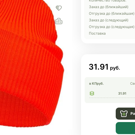
Количество товаров:
Заказ до (ближайший)
Отгрузка до (ближайшая)
Заказ до (следующий)
Отгрузка до (следующая)
Поставка
31.91
в КП
руб.
Св
31.91
Ра