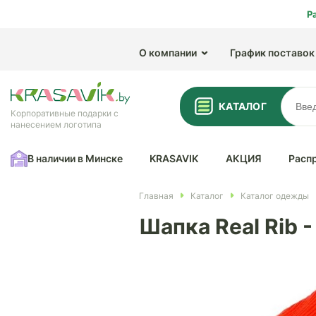
Р
О компании
График поставок
КАТАЛОГ
Корпоративные подарки с
нанесением логотипа
В наличии в Минске
KRASAVIK
АКЦИЯ
Расп
Главная
Каталог
Каталог одежды
Шапка Real Rib -