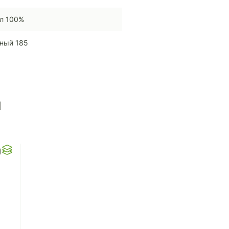
л 100%
ный 185
ы