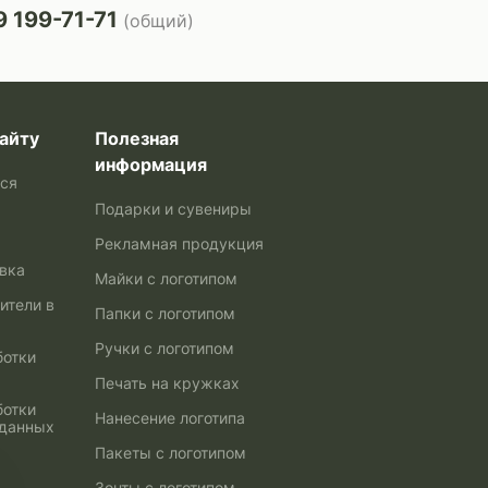
 199-71-71
(общий)
айту
Полезная
информация
ься
Подарки и сувениры
Рекламная продукция
авка
Майки с логотипом
ители в
Папки с логотипом
Ручки с логотипом
ботки
Печать на кружках
ботки
Нанесение логотипа
 данных
Пакеты с логотипом
Зонты с логотипом