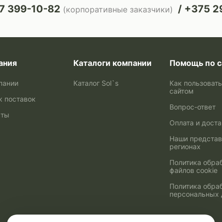
7 399-10-82
+375 29
(корпоративные заказчики)
ания
Каталоги компании
Помощь по с
пании
Каталог Sol`s
Как пользоват
сайтом
к поставок
Вопрос-ответ
кты
Оплата и дост
Наши представ
регионах
Политика обра
файлов cookie
Политика обра
персональных